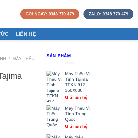
GỌI NGAY: 0348 370 479
ZALO: 0348 370 479
TỨC
LIÊN HỆ
SẢN PHẨM
ÍNH
/
MÁY THÊU
Tajima
Máy Thêu Vi
Tính Tajima
TFKN 912
360X680
Giá liên hệ
Máy Thêu Vi
Tính Trung
Quốc
Giá liên hệ
Máy thêu