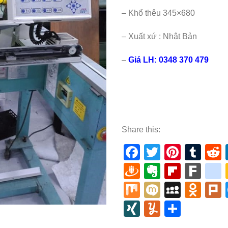
– Khổ thêu 345×680
– Xuất xứ : Nhật Bản
–
Giá LH: 0348 370 479
Share this:
Facebook
Twitter
Pinter
Tum
Draugiem
Evernote
Flipbo
Far
Mix
Mixi
MySp
Odn
XING
Yummly
Share