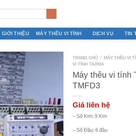
GIỚI THIỆU
MÁY THÊU VI TÍNH
DỊCH VỤ
TIN 
TRANG CHỦ
/
MÁY THÊU VI T
VI TÍNH TAJIMA
Máy thêu vi tính 
TMFD3
Giá liên hệ
– Số Kim: 9 Kim
– Số Đầu: 6 đầu