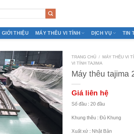
GIỚI THIỆU
MÁY THÊU VI TÍNH
DỊCH VỤ
TIN 
TRANG CHỦ
/
MÁY THÊU VI T
VI TÍNH TAJIMA
Máy thêu tajima 
Giá liên hệ
Số đầu : 20 đầu
Khung thêu : Đủ Khung
Xuất xứ : Nhật Bản