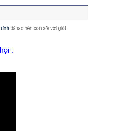
 tính
đã tạo nên cơn sốt với giới
họn: