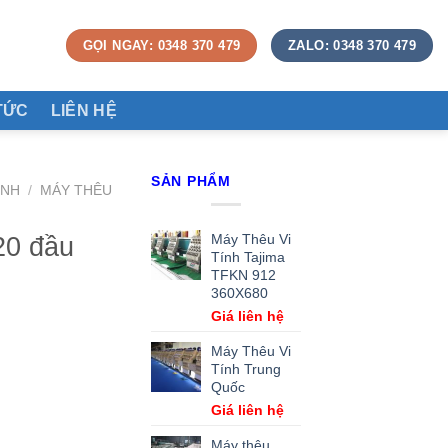
GỌI NGAY: 0348 370 479
ZALO: 0348 370 479
TỨC
LIÊN HỆ
SẢN PHẨM
ÍNH
/
MÁY THÊU
20 đầu
Máy Thêu Vi
Tính Tajima
TFKN 912
360X680
Giá liên hệ
Máy Thêu Vi
Tính Trung
Quốc
Giá liên hệ
Máy thêu