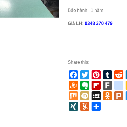
Bảo hành : 1 năm
Giá LH:
0348 370 479
Share this:
Facebook
Twitter
Pinter
Tum
Draugiem
Evernote
Flipbo
Far
Mix
Mixi
MySp
Odn
XING
Yummly
Share