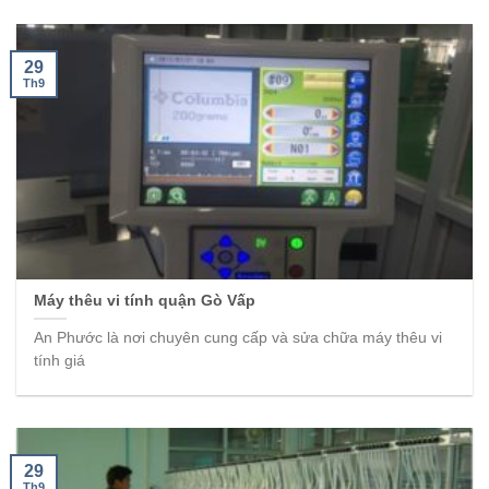
29
Th9
Máy thêu vi tính quận Gò Vấp
An Phước là nơi chuyên cung cấp và sửa chữa máy thêu vi
tính giá
29
Th9