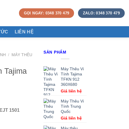
GỌI NGAY: 0348 370 479
ZALO: 0348 370 479
TỨC
LIÊN HỆ
SẢN PHẨM
ÍNH
/
MÁY THÊU
h Tajima
Máy Thêu Vi
Tính Tajima
TFKN 912
360X680
Giá liên hệ
Máy Thêu Vi
Tính Trung
TEJT 1501
Quốc
Giá liên hệ
Máy thêu