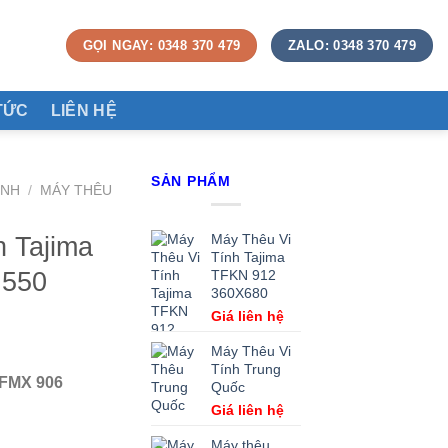
GỌI NGAY: 0348 370 479
ZALO: 0348 370 479
TỨC
LIÊN HỆ
SẢN PHẨM
ÍNH
/
MÁY THÊU
h Tajima
Máy Thêu Vi
Tính Tajima
×550
TFKN 912
360X680
Giá liên hệ
Máy Thêu Vi
Tính Trung
 TFMX 906
Quốc
Giá liên hệ
Máy thêu