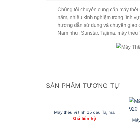
Chúng tôi chuyên cung cấp máy thê
năm, nhiều kinh nghiệm trong lĩnh v
hương dẫn sử dụng và chuyển giao cô
Nam như: Sunstar, Tajima, máy thê
SẢN PHẨM TƯƠNG TỰ
Máy thêu vi tính 15 đầu Tajima
Giá liên hệ
ính 1 đầu Tajima
Máy
liên hệ