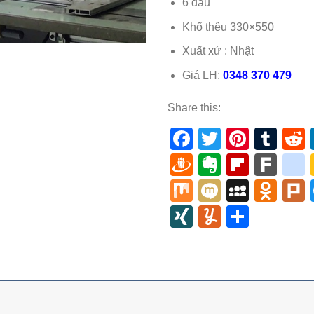
6 đầu
Khổ thêu 330×550
Xuất xứ : Nhật
Giá LH:
0348 370 479
Share this:
Facebook
Twitter
Pinter
Tum
Draugiem
Evernote
Flipbo
Far
Mix
Mixi
MySp
Odn
XING
Yummly
Share