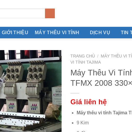
GIỚI THIỆU
MÁY THÊU VI TÍNH
DỊCH VỤ
TIN 
TRANG CHỦ
/
MÁY THÊU VI T
VI TÍNH TAJIMA
Máy Thêu Vi Tín
TFMX 2008 330
Giá liên hệ
Máy thêu vi tính Tajima
9 Kim